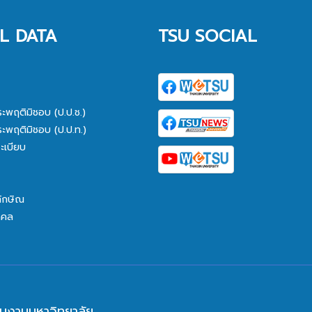
L DATA
TSU SOCIAL
ระพฤติมิชอบ (ป.ป.ช.)
ระพฤติมิชอบ (ป.ป.ท.)
ะเบียบ
ทักษิณ
คคล
นงานมหาวิทยาลัย