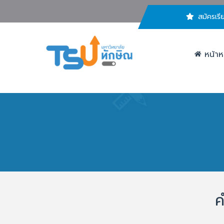
สมัครเรี
หน้าห
ค