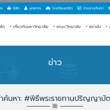
ยน
นิสิต
บุคลากร
โรงเรียนสาธิต
ร่วมงานกับเรา
ลัก
เกี่ยวกับมหาวิทยาลัย
คณะ/วิทยาลัย
สถาบัน
ส
ข่าว
ำค้นหา: #พิธีพระราชทานปริญญาบั