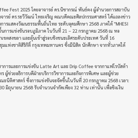
Coffee Fest 2025 โดยอาจารย์ ดร.นิชากรณ์ พันธ์คง ผู้อำนวยการสถาบัน
ราจารย์ ดร.ระวีวัฒน์ ไทยเจริญ คณบดีคณะศิลปกรรมศาสตร์ ได้แถลงข่าว
ารแสดงวัฒนธรรมพื้นถิ่นไทย ระดับอุดมศึกษา 2568 ภาคใต้ "MHESI
้นการแข่งขันรอบภูมิภาค ในวันที่ 21 – 22 กรกฎาคม 2568 ณ หอ
เขตสงขลา และลุ้นเข้าสู่รอบชิงชนะเลิศระดับประเทศ วันที่ 16
ห่งชาติสิริกิติ์ กรุงเทพมหานคร ซึ่งมีนิสิต นักศึกษา จากทั่วภาคใต้
ิชาการและการแข่งขัน Latte Art และ Drip Coffee จากกาแฟโรบัสต้า
ร ผู้ช่วยอธิการบดีฝ่ายบริการวิชาการและกิจการพิเศษ และผู้ช่วย
ิติศาสตร์ ซึ่งการแข่งขันจะจัดขึ้นในวันที่ 20 กรกฎาคม 2568 เวลา:
 30 มิถุนายน 2568 รับจำนวนจำกัดเพียง 32 ท่าน เท่านั้น เพื่อชิงเงิน