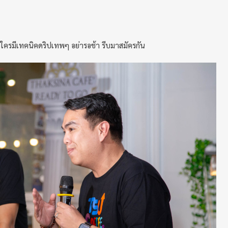
ัว ใครมีเทคนิคดริปเทพๆ อย่ารอช้า รีบมาสมัครกัน