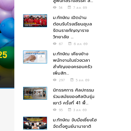
สู่พื้นที่สร้างสรรค์ ส่...
54
7 ส.ค. 69
ม.ทักษิณ เปิดบ้าน
ต้อนรับโรงเรียนอุบล
รัตนราชกัญญาราช
วิทยาลัย ...
67
6 ส.ค. 69
ม.ทักษิณ เคียงข้าง
พนักงานในช่วงเวลา
สำคัญของครอบครัว
เพิ่มสิท...
297
5 ส.ค. 69
นิทรรศการ ศิลปกรรม
ร่วมสมัยของศิลปินรุ่น
เยาว์ ครั้งที่ 41 พื้...
95
3 ส.ค. 69
ม.ทักษิณ จับมือเซี่ยงไฮ
จัดตั้งศูนย์นานาชาติ