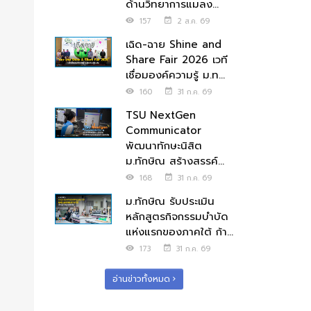
ด้านวิทยาการแมลง...
157
2 ส.ค. 69
เฉิด-ฉาย Shine and
Share Fair 2026 เวที
เชื่อมองค์ความรู้ ม.ท...
160
31 ก.ค. 69
TSU NextGen
Communicator
พัฒนาทักษะนิสิต
ม.ทักษิณ สร้างสรรค์...
168
31 ก.ค. 69
ม.ทักษิณ รับประเมิน
หลักสูตรกิจกรรมบำบัด
แห่งแรกของภาคใต้ ก้า...
173
31 ก.ค. 69
อ่านข่าวทั้งหมด