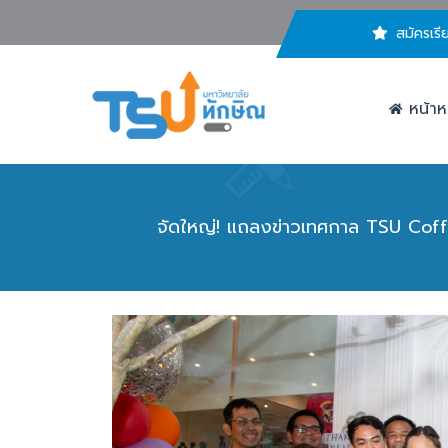
สมัครเรี
หน้าห
จัดใหญ่! แถลงข่าวเทศกาล TSU Cof