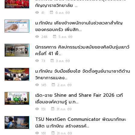
กัญญาราชวิทยาลัย ...
41
6 ส.ค. 69
ม.ทักษิณ เคียงข้างพนักงานในช่วงเวลาสำคัญ
ของครอบครัว เพิ่มสิท...
248
5 ส.ค. 69
นิทรรศการ ศิลปกรรมร่วมสมัยของศิลปินรุ่นเยาว์
ครั้งที่ 41 พื้...
73
3 ส.ค. 69
ม.ทักษิณ จับมือเซี่ยงไฮ จัดตั้งศูนย์นานาชาติด้าน
วิทยาการแมลง...
145
2 ส.ค. 69
เฉิด-ฉาย Shine and Share Fair 2026 เวที
เชื่อมองค์ความรู้ ม.ท...
151
31 ก.ค. 69
TSU NextGen Communicator พัฒนาทักษะ
นิสิต ม.ทักษิณ สร้างสรรค์...
161
31 ก.ค. 69