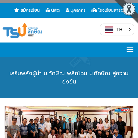
สมัครเรียน
นิสิต
บุคลากร
โรงเรียนสาธิต
TH
เสริมพลังผู้นำ ม.ทักษิณ พลิกโฉม ม.ทักษิณ สู่ความ
ยั่งยืน