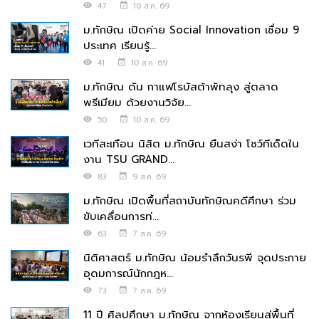
47
10 ส.ค. 69
ม.ทักษิณ เปิดค่าย Social Innovation เชื่อม 9
ประเทศ เรียนรู้...
41
10 ส.ค. 69
ม.ทักษิณ ดัน กาแฟโรบัสต้าพัทลุง สู่ตลาด
พรีเมียม ด้วยงานวิจัย...
50
10 ส.ค. 69
เวทีสะเทือน นิสิต ม.ทักษิณ ยืนสง่า โชว์ทีเด็ดใน
งาน TSU GRAND...
83
9 ส.ค. 69
ม.ทักษิณ เปิดพื้นที่สถาบันทักษิณคดีศึกษา ร่วม
ขับเคลื่อนการท่...
63
7 ส.ค. 69
นิติศาสตร์ ม.ทักษิณ น้อมรำลึกวันรพี จุดประกาย
อุดมการณ์นักกฎห...
73
7 ส.ค. 69
11 ปี ศิลปศึกษา ม.ทักษิณ จากห้องเรียนสู่พื้นที่