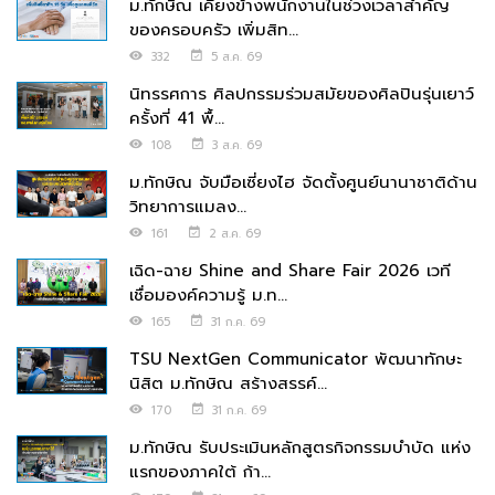
ม.ทักษิณ เคียงข้างพนักงานในช่วงเวลาสำคัญ
ของครอบครัว เพิ่มสิท...
332
5 ส.ค. 69
นิทรรศการ ศิลปกรรมร่วมสมัยของศิลปินรุ่นเยาว์
ครั้งที่ 41 พื้...
108
3 ส.ค. 69
ม.ทักษิณ จับมือเซี่ยงไฮ จัดตั้งศูนย์นานาชาติด้าน
วิทยาการแมลง...
161
2 ส.ค. 69
เฉิด-ฉาย Shine and Share Fair 2026 เวที
เชื่อมองค์ความรู้ ม.ท...
165
31 ก.ค. 69
TSU NextGen Communicator พัฒนาทักษะ
นิสิต ม.ทักษิณ สร้างสรรค์...
170
31 ก.ค. 69
ม.ทักษิณ รับประเมินหลักสูตรกิจกรรมบำบัด แห่ง
แรกของภาคใต้ ก้า...