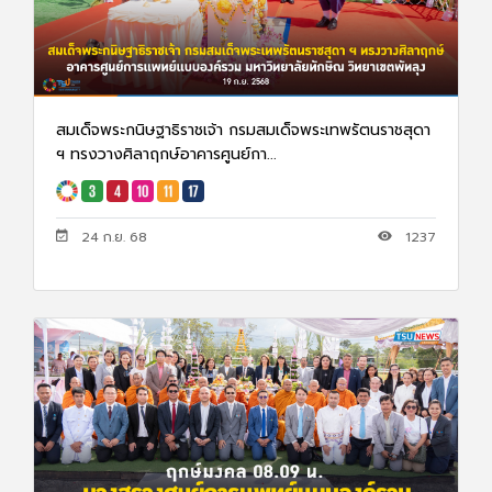
สมเด็จพระกนิษฐาธิราชเจ้า กรมสมเด็จพระเทพรัตนราชสุดา
ฯ ทรงวางศิลาฤกษ์อาคารศูนย์กา...
24 ก.ย. 68
1237