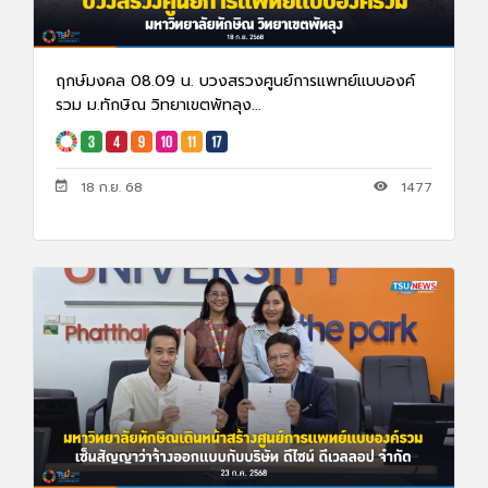
ฤกษ์มงคล 08.09 น. บวงสรวงศูนย์การแพทย์แบบองค์
รวม ม.ทักษิณ วิทยาเขตพัทลุง...
18 ก.ย. 68
1477