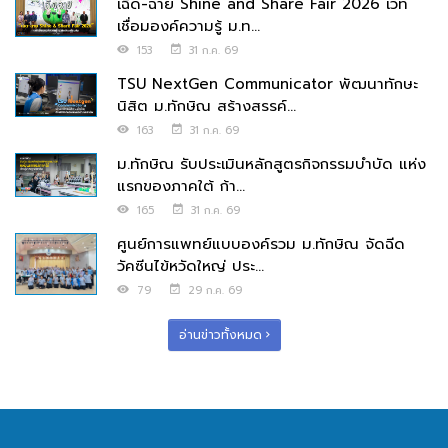
เฉิด-ฉาย Shine and Share Fair 2026 เวที
เชื่อมองค์ความรู้ ม.ท...
153
31 ก.ค. 69
TSU NextGen Communicator พัฒนาทักษะ
นิสิต ม.ทักษิณ สร้างสรรค์...
163
31 ก.ค. 69
ม.ทักษิณ รับประเมินหลักสูตรกิจกรรมบำบัด แห่ง
แรกของภาคใต้ ก้า...
165
31 ก.ค. 69
ศูนย์การแพทย์แบบองค์รวม ม.ทักษิณ จัดฉีด
วัคซีนไข้หวัดใหญ่ ประ...
79
29 ก.ค. 69
อ่านข่าวทั้งหมด