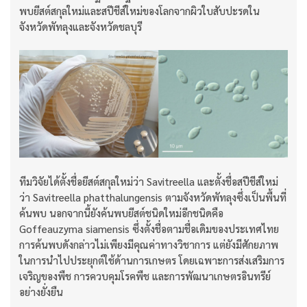
พบยีสต์สกุลใหม่และสปีชีส์ใหม่ของโลกจากผิวใบสับปะรดใน
จังหวัดพัทลุงและจังหวัดชลบุรี
ทีมวิจัยได้ตั้งชื่อยีสต์สกุลใหม่ว่า Savitreella และตั้งชื่อสปีชีส์ใหม่
ว่า Savitreella phatthalungensis ตามจังหวัดพัทลุงซึ่งเป็นพื้นที่
ค้นพบ นอกจากนี้ยังค้นพบยีสต์ชนิดใหม่อีกชนิดคือ
Goffeauzyma siamensis ซึ่งตั้งชื่อตามชื่อเดิมของประเทศไทย
การค้นพบดังกล่าวไม่เพียงมีคุณค่าทางวิชาการ แต่ยังมีศักยภาพ
ในการนำไปประยุกต์ใช้ด้านการเกษตร โดยเฉพาะการส่งเสริมการ
เจริญของพืช การควบคุมโรคพืช และการพัฒนาเกษตรอินทรีย์
อย่างยั่งยืน