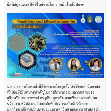
ยีสต์สกุลและสปีชีส์ใหม่ของโลกจากผิวใบสับปะรด
นอกจากการค้นพบสิ่งมีชีวิตขนาดใหญ่แล้ว นักวิจัยมหาวิทยาลัย
ทักษิณยังมีบทบาทสำคัญในการศึกษาความหลากหลายของ
จุลินทรีย์ โดย อาจารย์ ดร.ภูมิน นุตรทัต คณะวิทยาศาสตร์และ
นวัตกรรมดิจิทัล มหาวิทยาลัยทักษิณ ร่วมกับนักวิจัยจาก
มหาวิทยาลัยราชภัฏนครปฐมและมหาวิทยาลัยเกษตรศาสตร์ ค้น