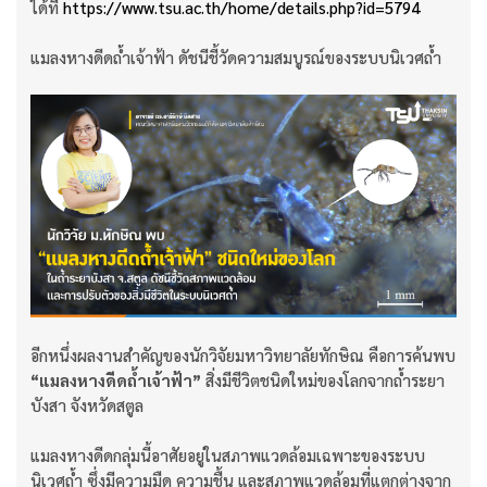
ได้ที่
https://www.tsu.ac.th/home/details.php?id=5794
แมลงหางดีดถ้ำเจ้าฟ้า ดัชนีชี้วัดความสมบูรณ์ของระบบนิเวศถ้ำ
อีกหนึ่งผลงานสำคัญของนักวิจัยมหาวิทยาลัยทักษิณ คือการค้นพบ
“แมลงหางดีดถ้ำเจ้าฟ้า”
สิ่งมีชีวิตชนิดใหม่ของโลกจากถ้ำระยา
บังสา จังหวัดสตูล
แมลงหางดีดกลุ่มนี้อาศัยอยู่ในสภาพแวดล้อมเฉพาะของระบบ
นิเวศถ้ำ ซึ่งมีความมืด ความชื้น และสภาพแวดล้อมที่แตกต่างจาก