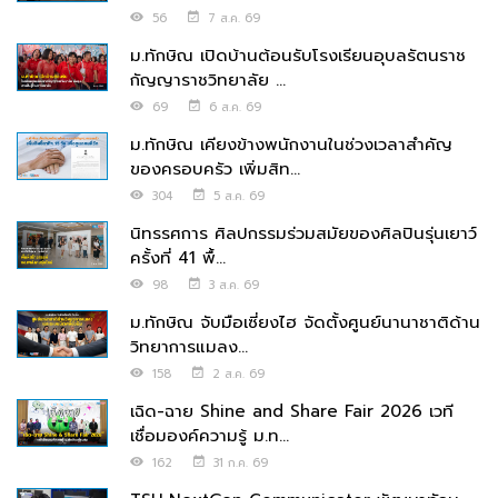
56
7 ส.ค. 69
ม.ทักษิณ เปิดบ้านต้อนรับโรงเรียนอุบลรัตนราช
กัญญาราชวิทยาลัย ...
69
6 ส.ค. 69
ม.ทักษิณ เคียงข้างพนักงานในช่วงเวลาสำคัญ
ของครอบครัว เพิ่มสิท...
304
5 ส.ค. 69
นิทรรศการ ศิลปกรรมร่วมสมัยของศิลปินรุ่นเยาว์
ครั้งที่ 41 พื้...
98
3 ส.ค. 69
ม.ทักษิณ จับมือเซี่ยงไฮ จัดตั้งศูนย์นานาชาติด้าน
วิทยาการแมลง...
158
2 ส.ค. 69
เฉิด-ฉาย Shine and Share Fair 2026 เวที
เชื่อมองค์ความรู้ ม.ท...
162
31 ก.ค. 69