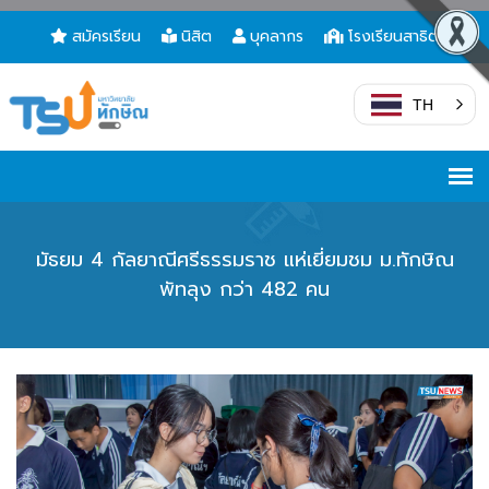
สมัครเรียน
นิสิต
บุคลากร
โรงเรียนสาธิต
TH
มัธยม 4 กัลยาณีศรีธรรมราช แห่เยี่ยมชม ม.ทักษิณ
พัทลุง กว่า 482 คน