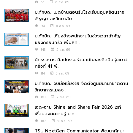
55
6 ส.ค. 69
ม.ทักษิณ เปิดบ้านต้อนรับโรงเรียนอุบลรัตนราช
กัญญาราชวิทยาลัย ...
90
6 ส.ค. 69
ม.ทักษิณ เคียงข้างพนักงานในช่วงเวลาสำคัญ
ของครอบครัว เพิ่มสิท...
343
5 ส.ค. 69
นิทรรศการ ศิลปกรรมร่วมสมัยของศิลปินรุ่นเยาว์
ครั้งที่ 41 พื้...
114
3 ส.ค. 69
ม.ทักษิณ จับมือเซี่ยงไฮ จัดตั้งศูนย์นานาชาติด้าน
วิทยาการแมลง...
163
2 ส.ค. 69
เฉิด-ฉาย Shine and Share Fair 2026 เวที
เชื่อมองค์ความรู้ ม.ท...
167
31 ก.ค. 69
TSU NextGen Communicator พัฒนาทักษะ