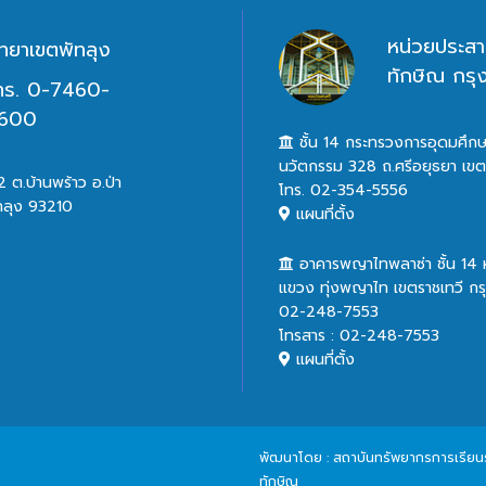
หน่วยประสา
ิทยาเขตพัทลุง
ทักษิณ กร
ทร. 0-7460-
600
ชั้น 14 กระทรวงการอุดมศึกษ
นวัตกรรม 328 ถ.ศรีอยุธยา เข
 ต.บ้านพร้าว อ.ป่า
โทร. 02-354-5556
ทลุง 93210
แผนที่ตั้ง
อาคารพญาไทพลาซ่า ชั้น 14
แขวง ทุ่งพญาไท เขตราชเทวี ก
02-248-7553
โทรสาร : 02-248-7553
แผนที่ตั้ง
พัฒนาโดย : สถาบันทรัพยากรการเรียนรู้
ทักษิณ