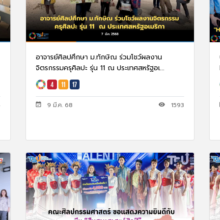
อาจารย์ศิลปศึกษา ม.ทักษิณ ร่วมโชว์ผลงาน
จิตรกรรมครุศิลปะ รุ่น 11 ณ ประเทศสหรัฐอเ...
4
9 มี.ค. 68
1593