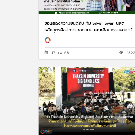
ขอแสดงความยินดีกับ ทีม Silver Swan นิสิต
หลักสูตรศิลปะการออกแบบ คณะศิลปกรรมศาสตร์..
17 ก.พ. 68
132