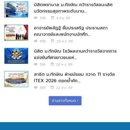
นิสิตพยาบาล ม.ทักษิณ คว้ารางวัลชนะเลิศ
นวัตกรรมสุขภาพระดับนาน...
598
4 มิ.ย. 69
อาจารย์พลัฏฐ์ ยิ้มประเสริฐ ประธานสภา
คณาจารย์และพนักงานนักศึก...
658
29 พ.ค. 69
นิสิต ม.ทักษิณ โชว์ผลงานคว้ารางวัลจากการ
แข่งขันกีฬาเยาวชนแห่...
594
26 พ.ค. 69
สาธิต ม.ทักษิณ ฝ่ายมัธยม กวาด 11 รางวัล
ITEX 2026 ตอกย้ำศัก...
654
22 พ.ค. 69
อ่านข่าวทั้งหมด