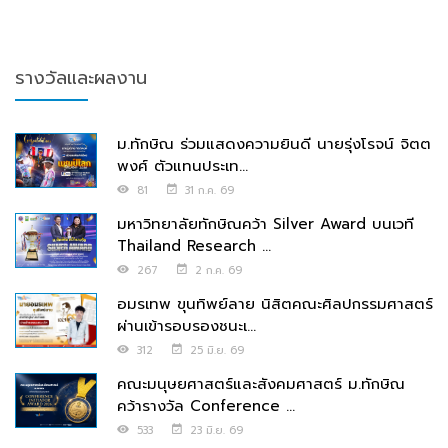
รางวัลและผลงาน
ม.ทักษิณ ร่วมแสดงความยินดี นายรุ่งโรจน์ จิตต
พงศ์ ตัวแทนประเท...
81
31 ก.ค. 69
มหาวิทยาลัยทักษิณคว้า Silver Award บนเวที
Thailand Research ...
267
2 ก.ค. 69
อมรเทพ ขุนทิพย์ลาย นิสิตคณะศิลปกรรมศาสตร์
ผ่านเข้ารอบรองชนะเ...
312
25 มิ.ย. 69
คณะมนุษยศาสตร์และสังคมศาสตร์ ม.ทักษิณ
คว้ารางวัล Conference ...
533
23 มิ.ย. 69