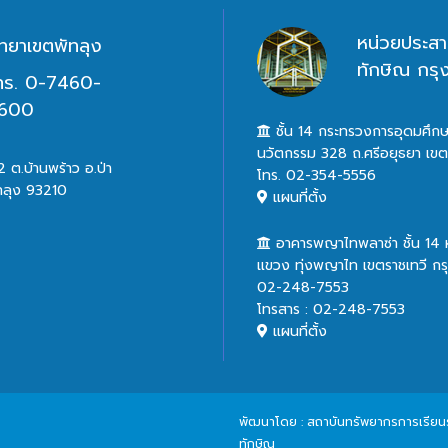
หน่วยประสา
ิทยาเขตพัทลุง
ทักษิณ กร
ทร. 0-7460-
600
ชั้น 14 กระทรวงการอุดมศึกษ
นวัตกรรม 328 ถ.ศรีอยุธยา เข
 ต.บ้านพร้าว อ.ป่า
โทร. 02-354-5556
ทลุง 93210
แผนที่ตั้ง
อาคารพญาไทพลาซ่า ชั้น 14
แขวง ทุ่งพญาไท เขตราชเทวี ก
02-248-7553
โทรสาร : 02-248-7553
แผนที่ตั้ง
พัฒนาโดย : สถาบันทรัพยากรการเรียนรู้
ทักษิณ