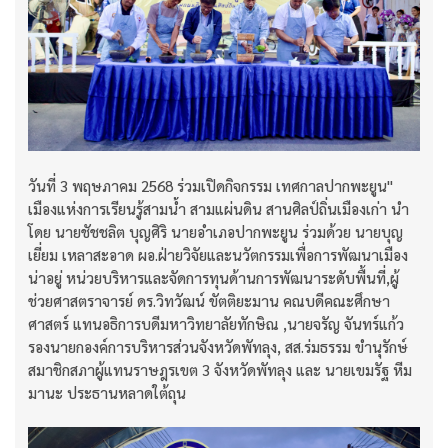
วันที่ 3 พฤษภาคม 2568 ร่วมเปิดกิจกรรม เทศกาลปากพะยูน"
เมืองแห่งการเรียนรู้สามน้ำ สามแผ่นดิน สานศิลป์ถิ่นเมืองเก่า นำ
โดย นายชัชชลิต บุญศิริ นายอำเภอปากพะยูน ร่วมด้วย นายบุญ
เยี่ยม เหลาสะอาด ผอ.ฝ่ายวิจัยและนวัตกรรมเพื่อการพัฒนาเมือง
น่าอยู่ หน่วยบริหารและจัดการทุนด้านการพัฒนาระดับพื้นที่,ผู้
ช่วยศาสตราจารย์ ดร.วิทวัฒน์ ขัตติยะมาน คณบดีคณะศึกษา
ศาสตร์ แทนอธิการบดีมหาวิทยาลัยทักษิณ ,นายจรัญ จันทร์แก้ว
รองนายกองค์การบริหารส่วนจังหวัดพัทลุง, สส.ร่มธรรม ขำนุรักษ์
สมาชิกสภาผู้แทนราษฎรเขต 3 จังหวัดพัทลุง และ นายเขมรัฐ หีม
มานะ ประธานหลาดใต้ถุน