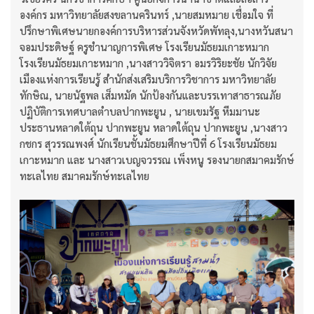
องค์กร มหาวิทยาลัยสงขลานครินทร์ ,นายสมหมาย เชื่อมใจ ที่
ปรึกษาพิเศษนายกองค์การบริหารส่วนจังหวัดพัทลุง,นางหวันสนา
จอมประดิษฐ์ ครูชำนาญการพิเศษ โรงเรียนมัธยมเกาะหมาก
โรงเรียนมัธยมเกาะหมาก ,นางสาววิจิตรา อมรวิริยะชัย นักวิจัย
เมืองแห่งการเรียนรู้ สำนักส่งเสริมบริการวิชาการ มหาวิทยาลัย
ทักษิณ, นายนัฐพล เส็มหมัด นักป้องกันและบรรเทาสาธารณภัย
ปฏิบัติการเทศบาลตำบลปากพะยูน , นายเขมรัฐ หีมมานะ
ประธานหลาดใต้ถุน ปากพะยูน หลาดใต้ถุน ปากพะยูน ,นางสาว
กชกร สุวรรณพงศ์ นักเรียนชั้นมัธยมศึกษาปีที่ 6 โรงเรียนมัธยม
เกาะหมาก และ นางสาวเบญจวรรณ เพ็งหนู รองนายกสมาคมรักษ์
ทะเลไทย สมาคมรักษ์ทะเลไทย