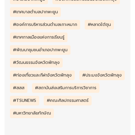
#เทศบาลตำบลปากพะยูน
#องค์การบริหารส่วนตำบลเกาะหมาก
#หลาดใต้ถุน
#เทศกาลเมืองแห่งการเรียนรู้
#พัฒนาชุมชนอำเภอปากพะยูน
#วัฒนธรรมจังหวัดพัทลุง
#ท่องเที่ยวและกีฬาจังหวัดพัทลุง
#ประมงจังหวัดพัทลุง
#สสส
#สถาบันส่งเสริมการบริการวิชาการ
#TSUNEWS
#คณะศิลปกรรมศาสตร์
#มหาวิทยาลัยทักษิณ