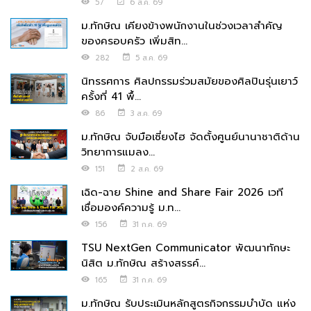
57
6 ส.ค. 69
ม.ทักษิณ เคียงข้างพนักงานในช่วงเวลาสำคัญ
ของครอบครัว เพิ่มสิท...
282
5 ส.ค. 69
นิทรรศการ ศิลปกรรมร่วมสมัยของศิลปินรุ่นเยาว์
ครั้งที่ 41 พื้...
86
3 ส.ค. 69
ม.ทักษิณ จับมือเซี่ยงไฮ จัดตั้งศูนย์นานาชาติด้าน
วิทยาการแมลง...
151
2 ส.ค. 69
เฉิด-ฉาย Shine and Share Fair 2026 เวที
เชื่อมองค์ความรู้ ม.ท...
156
31 ก.ค. 69
TSU NextGen Communicator พัฒนาทักษะ
นิสิต ม.ทักษิณ สร้างสรรค์...
165
31 ก.ค. 69
ม.ทักษิณ รับประเมินหลักสูตรกิจกรรมบำบัด แห่ง