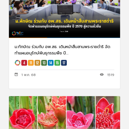
ม.ทักษิณ ร่วมกับ อพ.สธ. เดินหน้าสืบสานพระราชดำริ จัด
ทำแผนอนุรักษ์พันธุกรรมพืช ปี...
1 พ.ค. 68
1519