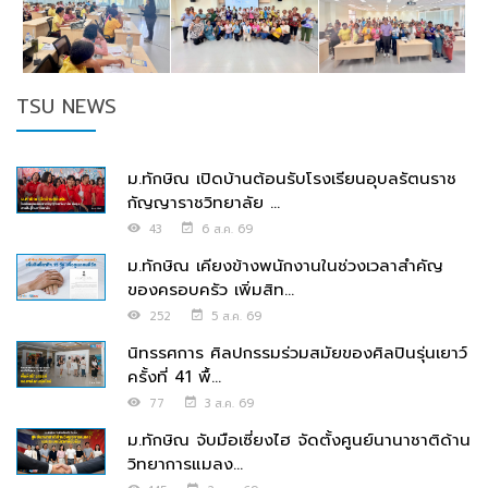
TSU NEWS
ม.ทักษิณ เปิดบ้านต้อนรับโรงเรียนอุบลรัตนราช
กัญญาราชวิทยาลัย ...
43
6 ส.ค. 69
ม.ทักษิณ เคียงข้างพนักงานในช่วงเวลาสำคัญ
ของครอบครัว เพิ่มสิท...
252
5 ส.ค. 69
นิทรรศการ ศิลปกรรมร่วมสมัยของศิลปินรุ่นเยาว์
ครั้งที่ 41 พื้...
77
3 ส.ค. 69
ม.ทักษิณ จับมือเซี่ยงไฮ จัดตั้งศูนย์นานาชาติด้าน
วิทยาการแมลง...