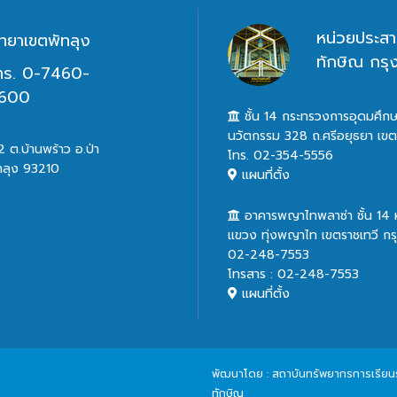
หน่วยประสา
ิทยาเขตพัทลุง
ทักษิณ กร
ทร. 0-7460-
600
ชั้น 14 กระทรวงการอุดมศึกษ
นวัตกรรม 328 ถ.ศรีอยุธยา เข
 ต.บ้านพร้าว อ.ป่า
โทร. 02-354-5556
ทลุง 93210
แผนที่ตั้ง
อาคารพญาไทพลาซ่า ชั้น 14
แขวง ทุ่งพญาไท เขตราชเทวี ก
02-248-7553
โทรสาร : 02-248-7553
แผนที่ตั้ง
พัฒนาโดย : สถาบันทรัพยากรการเรียนรู้
ทักษิณ