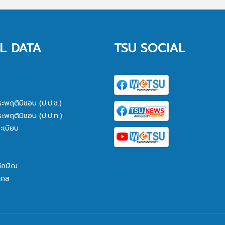
L DATA
TSU SOCIAL
ระพฤติมิชอบ (ป.ป.ช.)
ระพฤติมิชอบ (ป.ป.ท.)
ะเบียบ
ทักษิณ
คคล