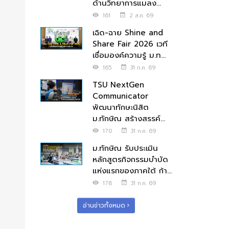
ด้านวิทยาการแมลง...
161
2 ส.ค. 69
เฉิด-ฉาย Shine and
Share Fair 2026 เวที
เชื่อมองค์ความรู้ ม.ท...
165
31 ก.ค. 69
TSU NextGen
Communicator
พัฒนาทักษะนิสิต
ม.ทักษิณ สร้างสรรค์...
170
31 ก.ค. 69
ม.ทักษิณ รับประเมิน
หลักสูตรกิจกรรมบำบัด
แห่งแรกของภาคใต้ ก้า...
178
31 ก.ค. 69
อ่านข่าวทั้งหมด