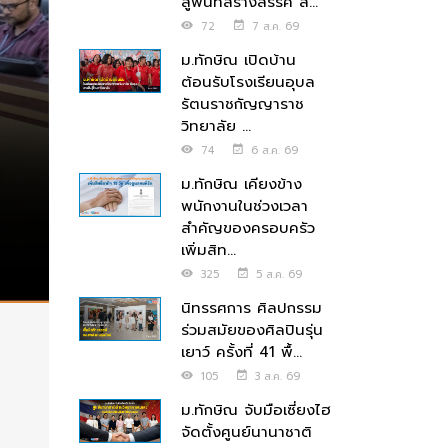
สู่พื้นที่สร้างสรรค์ ส่...
72
7 ส.ค. 69
ม.ทักษิณ เปิดบ้าน
ต้อนรับโรงเรียนอุบล
รัตนราชกัญญาราช
วิทยาลัย ...
74
6 ส.ค. 69
ม.ทักษิณ เคียงข้าง
พนักงานในช่วงเวลา
สำคัญของครอบครัว
เพิ่มสิท...
325
5 ส.ค. 69
นิทรรศการ ศิลปกรรม
ร่วมสมัยของศิลปินรุ่น
เยาว์ ครั้งที่ 41 พื้...
105
3 ส.ค. 69
ม.ทักษิณ จับมือเซี่ยงไฮ
จัดตั้งศูนย์นานาชาติ