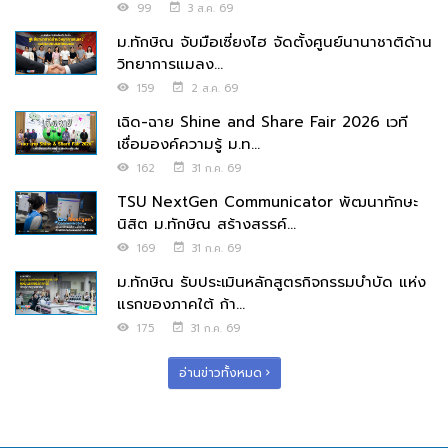
99
3 ส.ค. 69
ม.ทักษิณ จับมือเซี่ยงไฮ จัดตั้งศูนย์นานาชาติด้าน
วิทยาการแมลง...
159
2 ส.ค. 69
เฉิด-ฉาย Shine and Share Fair 2026 เวที
เชื่อมองค์ความรู้ ม.ท...
162
31 ก.ค. 69
TSU NextGen Communicator พัฒนาทักษะ
นิสิต ม.ทักษิณ สร้างสรรค์...
169
31 ก.ค. 69
ม.ทักษิณ รับประเมินหลักสูตรกิจกรรมบำบัด แห่ง
แรกของภาคใต้ ก้า...
175
31 ก.ค. 69
อ่านข่าวทั้งหมด