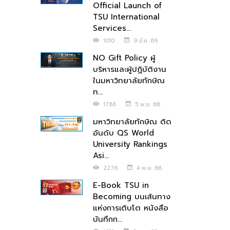
Official Launch of
TSU International
Services...
1010
9 มี.ค. 69
NO Gift Policy ผู้
บริหารและผู้ปฏิบัติงาน
ในมหาวิทยาลัยทักษิณ
ท...
1786
5 พ.ย. 68
มหาวิทยาลัยทักษิณ ติด
อันดับ QS World
University Rankings
Asi...
2276
4 พ.ย. 68
E-Book TSU in
Becoming บนเส้นทาง
แห่งการเติบโต หนังสือ
บันทึกก...