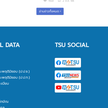
1633
2 ต.ค. 68
อ่านข่าวทั้งหมด
L DATA
TSU SOCIAL
ระพฤติมิชอบ (ป.ป.ช.)
ระพฤติมิชอบ (ป.ป.ท.)
ะเบียบ
ทักษิณ
คคล