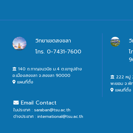
วิทยาเขตสงขลา
ว
โทร. 0-7431-7600
โ
9
140 ถ.กาญจนวนิช ม.4 ต.เขารูปช้าง
อ.เมืองสงขลา จ.สงขลา 90000
222 หมู่ 2
แผนที่ตั้ง
พะยอม จ.พั
แผนที่ตั้ง
Email Contact
ในประเทศ : saraban@tsu.ac.th
ต่างประเทศ : international@tsu.ac.th