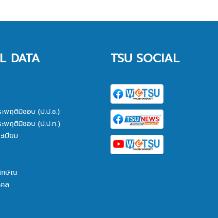
L DATA
TSU SOCIAL
ระพฤติมิชอบ (ป.ป.ช.)
ระพฤติมิชอบ (ป.ป.ท.)
ะเบียบ
ทักษิณ
คคล