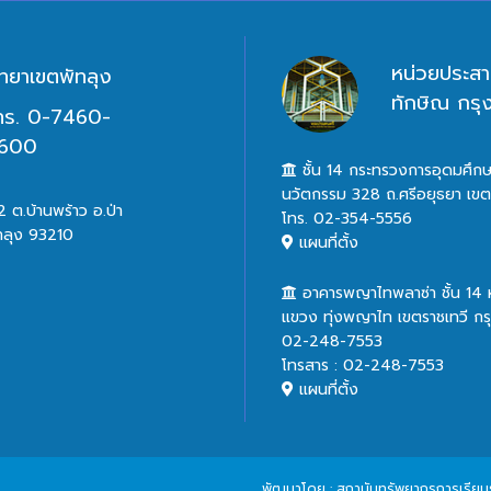
หน่วยประสา
ิทยาเขตพัทลุง
ทักษิณ กร
ทร. 0-7460-
600
ชั้น 14 กระทรวงการอุดมศึกษ
นวัตกรรม 328 ถ.ศรีอยุธยา เข
 ต.บ้านพร้าว อ.ป่า
โทร. 02-354-5556
ทลุง 93210
แผนที่ตั้ง
อาคารพญาไทพลาซ่า ชั้น 14
แขวง ทุ่งพญาไท เขตราชเทวี ก
02-248-7553
โทรสาร : 02-248-7553
แผนที่ตั้ง
พัฒนาโดย : สถาบันทรัพยากรการเรียนรู้