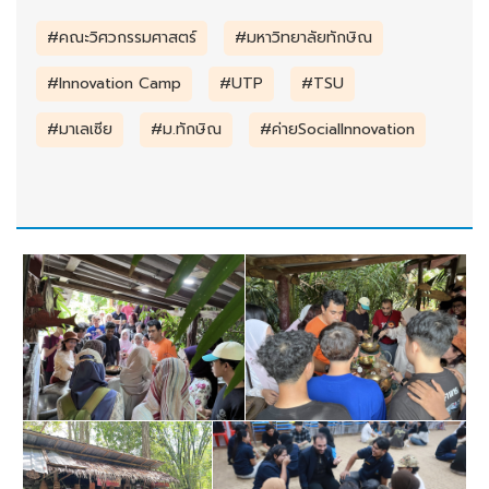
#คณะวิศวกรรมศาสตร์
#มหาวิทยาลัยทักษิณ
#Innovation Camp
#UTP
#TSU
#มาเลเซีย
#ม.ทักษิณ
#ค่ายSocialInnovation