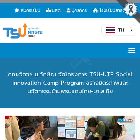
สมัครเรียน
นิสิต
บุคลากร
โรงเรียนสาธิต
TH
คณะวิศวฯ ม.ทักษิณ จัดโครงการ TSU-UTP Social
Innovation Camp Program สร้างมิตรภาพและ
นวัตกรรมข้ามพรมแดนไทย-มาเลเซีย