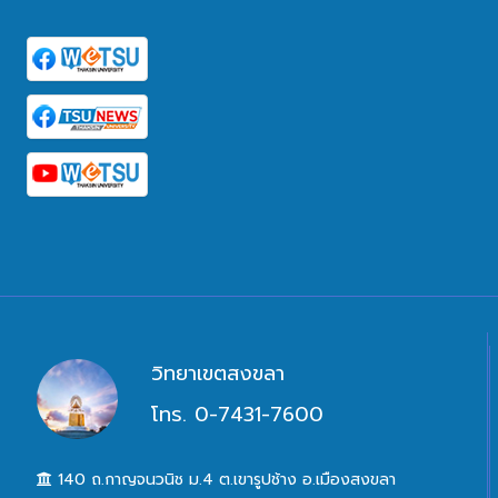
วิทยาเขตสงขลา
โทร. 0-7431-7600
140 ถ.กาญจนวนิช ม.4 ต.เขารูปช้าง อ.เมืองสงขลา