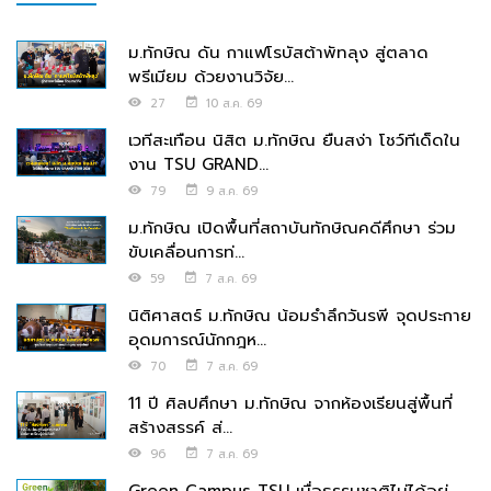
ม.ทักษิณ ดัน กาแฟโรบัสต้าพัทลุง สู่ตลาด
พรีเมียม ด้วยงานวิจัย...
27
10 ส.ค. 69
เวทีสะเทือน นิสิต ม.ทักษิณ ยืนสง่า โชว์ทีเด็ดใน
งาน TSU GRAND...
79
9 ส.ค. 69
ม.ทักษิณ เปิดพื้นที่สถาบันทักษิณคดีศึกษา ร่วม
ขับเคลื่อนการท่...
59
7 ส.ค. 69
นิติศาสตร์ ม.ทักษิณ น้อมรำลึกวันรพี จุดประกาย
อุดมการณ์นักกฎห...
70
7 ส.ค. 69
11 ปี ศิลปศึกษา ม.ทักษิณ จากห้องเรียนสู่พื้นที่
สร้างสรรค์ ส่...
96
7 ส.ค. 69
Green Campus TSU เมื่อธรรมชาติไม่ได้อยู่