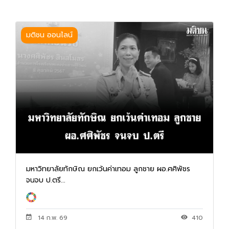
มติชน ออนไลน์
มหาวิทยาลัยทักษิณ ยกเว้นค่าเทอม ลูกชาย ผอ.ศศิพัชร
จนจบ ป.ตรี...
14 ก.พ. 69
410