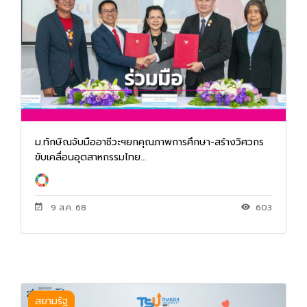
ม.ทักษิณจับมืออาชีวะฯยกคุณภาพการศึกษา-สร้างวิศวกร
ขับเคลื่อนอุตสาหกรรมไทย...
9 ส.ค. 68
603
สยามรัฐ