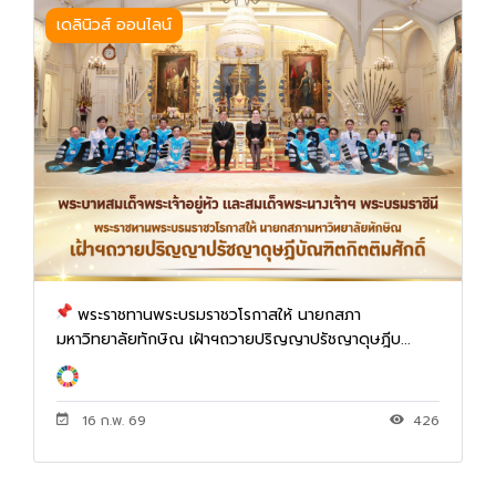
เดลินิวส์ ออนไลน์
พระราชทานพระบรมราชวโรกาสให้ นายกสภา
มหาวิทยาลัยทักษิณ เฝ้าฯถวายปริญญาปรัชญาดุษฎีบ...
16 ก.พ. 69
426