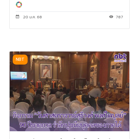
20 ม.ค. 68
787
NBT