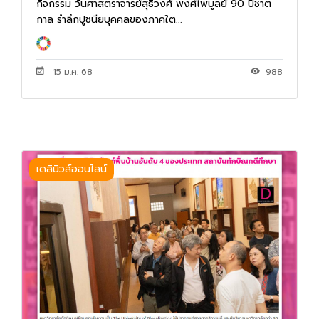
กิจกรรม วันศาสตราจารย์สุธิวงศ์ พงศ์ไพบูลย์ 90 ปีชาต
กาล รำลึกปูชนียบุคคลของภาคใต...
15 ม.ค. 68
988
เดลินิวส์ออนไลน์