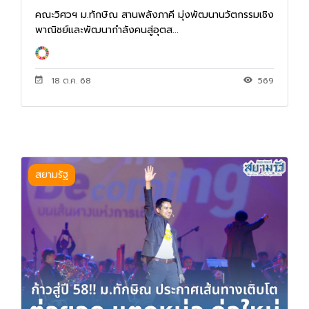
คณะวิศวฯ ม.ทักษิณ สานพลังภาคี มุ่งพัฒนานวัตกรรมเชิง
พาณิชย์และพัฒนากำลังคนสู่อุตส...
18 ต.ค. 68
569
สยามรัฐ