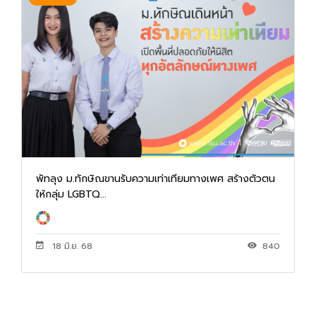
พัทลุง ม.ทักษิณขานรับความเท่าเทียมทางเพศ สร้างตัวตน
ให้กลุ่ม LGBTQ...
18 มิ.ย. 68
840