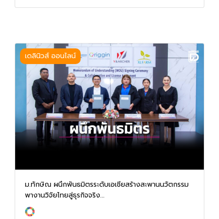
เดลินิวส์ ออนไลน์
ม.ทักษิณ ผนึกพันธมิตรระดับเอเชียสร้างสะพานนวัตกรรม
พางานวิจัยไทยสู่ธุรกิจจริง...