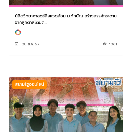
นิสิตวิทยาศาสตร์สิ่งแวดล้อม ม.ทักษิณ สร้างสรรค์กระดาษ
จากลูกตาลโตนด...
28 ส.ค. 67
1061
สยามรัฐออนไลน์