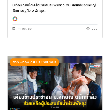
ม.ทักษิณผนึกเครือข่ายสินธุ์แพรทอง ดัน ผักเหลียงใบใหญ่
พืชเศรษฐกิจ จ.พัทลุง...
11 พ.ค. 69
222
สวท.พัทลุง กรมประชาสัมพันธ์