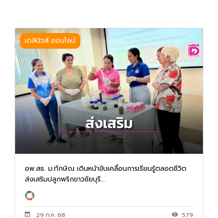
เดลินิวส์ ออนไลน์
อพ.สธ. ม.ทักษิณ เดินหน้าขับเคลื่อนการเรียนรู้ตลอดชีวิต
ส่งเสริมปลูกพริกขาวชัยบุรี...
29 ก.ค. 68
579