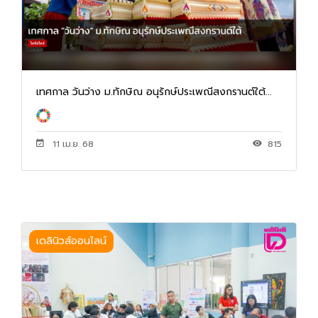
เทศกาล วันว่าง ม.ทักษิณ อนุรักษ์ประเพณีสงกรานต์ใต้...
11 เม.ย. 68
815
เดลินิวส์ออนไลน์