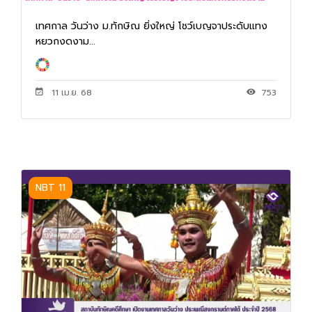
เทศกาล วันว่าง ม.ทักษิณ ยิ่งใหญ่ โชว์เบญจาประดับแทง
หยวกงดงาม...
11 เม.ย. 68
753
NBT 11