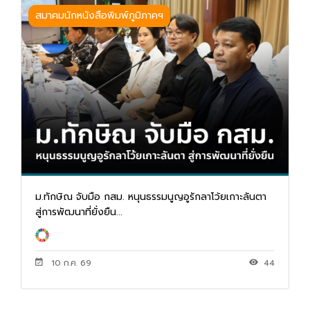
สมาคมนักหนังสือพิมพ์ภูมิภาคฯ
ม.ทักษิณ จับมือ กสม. หนุนธรรมนูญอูรักลาโว้ยเกาะลันตา
สู่การพัฒนาที่ยั่งยืน...
10 ก.ค. 69
44