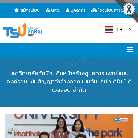
สมัครเรียน
นิสิต
บุคลากร
โรงเรียนสาธิต
TH
มหาวิทยาลัยทักษิณเดินหน้าสร้างศูนย์การแพทย์แบบ
องค์รวม เซ็นสัญญาว่าจ้างออกแบบกับบริษัท ดีไซน์ ดี
เวลลอป จำกัด