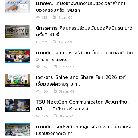
ม.ทักษิณ เคียงข้างพนักงานในช่วงเวลาสำคัญ
ของครอบครัว เพิ่มสิท...
333
5 ส.ค. 69
นิทรรศการ ศิลปกรรมร่วมสมัยของศิลปินรุ่นเยาว์
ครั้งที่ 41 พื้...
110
3 ส.ค. 69
ม.ทักษิณ จับมือเซี่ยงไฮ จัดตั้งศูนย์นานาชาติด้าน
วิทยาการแมลง...
162
2 ส.ค. 69
เฉิด-ฉาย Shine and Share Fair 2026 เวที
เชื่อมองค์ความรู้ ม.ท...
166
31 ก.ค. 69
TSU NextGen Communicator พัฒนาทักษะ
นิสิต ม.ทักษิณ สร้างสรรค์...
170
31 ก.ค. 69
ม.ทักษิณ รับประเมินหลักสูตรกิจกรรมบำบัด แห่ง
แรกของภาคใต้ ก้า...