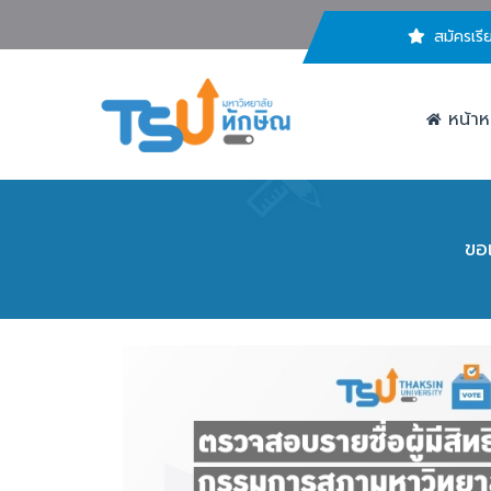
สมัครเรี
หน้าห
ขอ