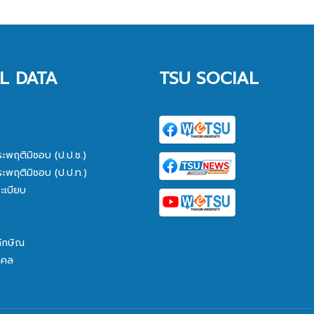
L DATA
TSU SOCIAL
ระพฤติมิชอบ (ป.ป.ช.)
ระพฤติมิชอบ (ป.ป.ท.)
ะเบียบ
ทักษิณ
คคล