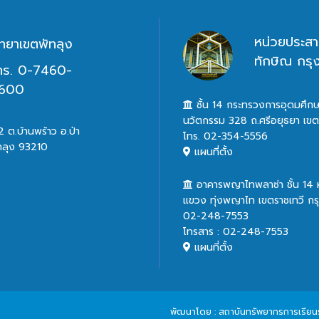
หน่วยประสา
ิทยาเขตพัทลุง
ทักษิณ กร
ทร. 0-7460-
600
ชั้น 14 กระทรวงการอุดมศึกษ
นวัตกรรม 328 ถ.ศรีอยุธยา เข
 ต.บ้านพร้าว อ.ป่า
โทร. 02-354-5556
ทลุง 93210
แผนที่ตั้ง
อาคารพญาไทพลาซ่า ชั้น 14
แขวง ทุ่งพญาไท เขตราชเทวี ก
02-248-7553
โทรสาร : 02-248-7553
แผนที่ตั้ง
พัฒนาโดย : สถาบันทรัพยากรการเรียนรู้