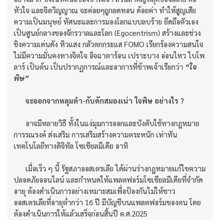
หัวใจ และจิตวิญญาณ จะค่อยๆถูกลดทอน ด้อยค่า ทำให้สูญเสีย
ความเป็นมนุษย์ ทัศนะและการมองโลกแบบลบร้าย ยึดถือตัวเอง
เป็นศูนย์กลางของจักรวาลและโลก (Egocentrism) สร้างและช่วง
ชิงความเด่นดัง หิวแสง กลัวตกกระแส FOMO เรียกร้องความสนใจ
ไม่มีความมั่นคงทางจิตใจ อิจฉาตาร้อน เปราะบาง อ่อนไหว ไบโพ
ลาร์ เป็นต้น เป็นปรากฏการณ์และอาการที่ข้าพเจ้าเรียกว่า
“ใจ
พิษ”
จะออกจากหลุมดำ-กับดักสมองเน่า ใจพิษ อย่างไร ?
อาจมีหลายวิธี ทั้งในแง่มุมการออกและบังคับใช้ทางกฎหมาย
การรณรงค์ ส่งเสริม การเสริมสร้างความตระหนัก เท่าทัน
เทคโนโลยีทางดิจิทัล โซเชียลมีเดีย อาทิ
เมื่อเร็ว ๆ นี้ รัฐสภาออสเตรเลีย ได้ผ่านร่างกฎหมายแก้ไขความ
ปลอดภัยออนไลน์ และกำหนดให้แพลตฟอร์มโซเชียลมีเดียที่จำกัด
อายุ ต้องดำเนินการอย่างเหมาะสมเพื่อป้องกันไม่ให้ชาว
ออสเตรเลียที่อายุต่ำกว่า 16 ปี มีบัญชีบนแพลตฟอร์มของตน โดย
ต้องดำเนินการให้แล้วเสร็จก่อนสิ้นปี ค.ศ.2025