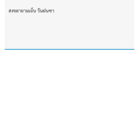
สงขลายามเย็น วันฝนซา