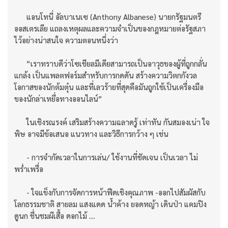
แอนโทนี่ อัลบาเนเซ (Anthony Albanese) นายกรัฐมนตรี
ออสเตรเลีย แถลงเหตุผลและความจำเป็นของกฎหมายต่อรัฐสภา
ไว้อย่างน่าสนใจ ความตอนหนึ่งว่า
“เราทราบดีว่าโซเชียลมีเดียสามารถเป็นอาวุธของผู้ที่ถูกกลั่น
แกล้ง เป็นแพลตฟอร์มสำหรับการกดดัน สร้างความวิตกกังวล
โอกาสของนักต้มตุ๋น และที่เลวร้ายที่สุดคือมันถูกใช้เป็นเครื่องมือ
ของนักล่าเหยื่อทางออนไลน์”
ในเชิงรณรงค์ เสริมสร้างความฉลาดรู้ เท่าทัน กันสมองเน่า ใจ
พิษ อาจมีข้อเสนอ แนวทาง และวิธีการกว้าง ๆ เช่น
- การจำกัดเวลาในการเล่น/ ใช้งานที่ชัดเจน เป็นเวลา ไม่
พร่ำเพรื่อ
- ใจแข็งกับการจัดการหน้าฟีดเชิงคุณภาพ -ออกไปสัมผัสกับ
โลกธรรมชาติ สายลม แสงแดด น้ำค้าง ยอดหญ้า เดินป่า แคมปิง
ดูนก ชื่นชมผีเสื้อ ดอกไม้ ....