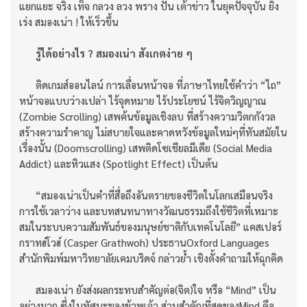
แยกแยะ จริง เท็จ กลวง ลวง พราง ปั่น เต้าข่าว ในยุคปัจจุบัน ยิ่ง
เร่ง สมองเน่า ! ให้เร็วขึ้น
รู้ได้อย่างไร ? สมองเน่า สังเกตง่าย ๆ
ติดเกมส์ออนไลน์ การเลื่อนหน้าจอ ที่ภาษาไทยใช้คำว่า “ไถ”
หน้าจอแบบว่างเปล่า ไร้จุดหมาย ไร้ประโยชน์ ไร้จิตวิญญาณ
(Zombie Scrolling) เสพค้นข้อมูลเชิงลบ ที่สร้างความวิตกกังวล
สร้างความรำคาญ ไม่สบายใจและคาดหวังข้อมูลใหม่ๆที่ทันสมัยใน
เรื่องนั้น (Doomscrolling) เสพติดโซเชียลมีเดีย (Social Media
Addict) และหิวแสง (Spotlight Effect) เป็นต้น
“สมองเน่าเป็นคำที่สื่อถึงอันตรายของชีวิตในโลกเสมือนจริง
การใช้เวลาว่าง และบทสนทนาทางวัฒนธรรมถึงใช้ชีวิตที่เหมาะ
สมในระบบความสัมพันธ์ของมนุษย์ชาติกับเทคโนโลยี” แคสเปอร์
กราทฮ์โวฮ์ (Casper Grathwoh) ประธานOxford Languages
สำนักพิมพ์มหาวิทยาลัยเคมบริดจ์ กล่าวย้ำ เชิงตั้งคำถามให้ฉุกคิด
สมองเน่า ยังส่งผลกระทบสำคัญต่อ(จิต)ใจ หรือ “Mind” เป็น
อย่างมาก ซึ่งในทัศนะของข้าพเจ้า ส่วนสำคัญที่สุดของMind คือ