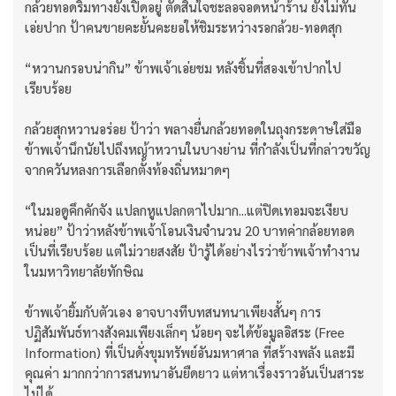
กล้วยทอดริมทางยังเปิดอยู่ ตัดสินใจชะลอจอดหน้าร้าน ยังไม่ทัน
เอ่ยปาก ป้าคนขายคะยั้นคะยอให้ชิมระหว่างรอกล้วย-ทอดสุก
“หวานกรอบน่ากิน” ข้าพเจ้าเอ่ยชม หลังชิ้นที่สองเข้าปากไป
เรียบร้อย
กล้วยสุกหวานอร่อย ป้าว่า พลางยื่นกล้วยทอดในถุงกระดาษใส่มือ
ข้าพเจ้านึกนัยไปถึงหญ้าหวานในบางย่าน ที่กำลังเป็นที่กล่าวขวัญ
จากควันหลงการเลือกตั้งท้องถิ่นหมาดๆ
“ในมอดูคึกคักจัง แปลกหูแปลกตาไปมาก...แต่ปิดเทอมจะเงียบ
หน่อย” ป้าว่าหลังข้าพเจ้าโอนเงินจำนวน 20 บาทค่ากล้อยทอด
เป็นที่เรียบร้อย แต่ไม่วายสงสัย ป้ารู้ได้อย่างไรว่าข้าพเจ้าทำงาน
ในมหาวิทยาลัยทักษิณ
ข้าพเจ้ายิ้มกับตัวเอง อาจบางทีบทสนทนาเพียงสั้นๆ การ
ปฏิสัมพันธ์ทางสังคมเพียงเล็กๆ น้อยๆ จะได้ข้อมูลอิสระ (Free
Information) ที่เป็นดั่งขุมทรัพย์อันมหาศาล ที่สร้างพลัง และมี
คุณค่า มากกว่าการสนทนาอันยืดยาว แต่หาเรื่องราวอันเป็นสาระ
ไม่ได้