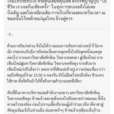
ใหม่ให้ประทับใจ หรือคนเดิมที่คุ้นเคย ดั่งปรัชญาญี่ปุ่น “ใน
ชีวิต เราเจอกันเพียงครั้ง” ในทุกการพบเจอจึงไม่เคย
บังเอิญ และไม่เหมือนเดิม การเก็บเกี่ยวและฉวยวันเวลา ณ
ขณะนั้นไว้จะด้วยแง่มุมไหน ล้วนคู่ควร
-1-.
ด้วยภารกิจเร่งด่วน จึงไม่ได้วางแผนการเดินทางล่วงหน้าไว้มาก
นัก ประกอบกับมีภารกิจต่อเนื่องจากจุดหนึ่งไปยังจุดหนึ่งและจุด
ต่อๆไป จากมหาวิทยาลัยทักษิณ วิทยาเขตสงลา สู่เชียงใหม่ จาก
เชียงใหม่สู่มหาวิทยาลัยทักษิณ วิทยาเขตพัทลุง ขากลับจาก
เชียงใหม่เร่งรีบยิ่งกว่า ออกจากที่พักแต่เช้าตรู่ ยาวคร่อมเที่ยง กว่า
จะถึงพัทลุงก็ร่วม 15.00 น ของวัน ยังไม่มีอะไรตกถึงท้อง หิวแทบ
ใส้ขาด ดั่งกัดกินม้าได้ทั้งตัวตามสำนวนเลยทีเดียว
ทันที่ถึงอาคารบริหารและสำนักงานกลาง มหาวิทยาลัยทักษิณ
วิทยาเขตพัทลุง ข้าพเจ้าออกรถดิ่งตรงไปยังตลาดป่าพะยอม ตั้งใจ
หาอะไรรองท้อง ก่อนไปงานเลี้ยงรับรองผู้เข้าร่วมเวทีภาคีอาสาสู่
พัทลุงเข้มแข็งในช่วงเย็น ฝนตกพร่ำๆ ข้าพเจ้าเหลือบเห็นร้าน