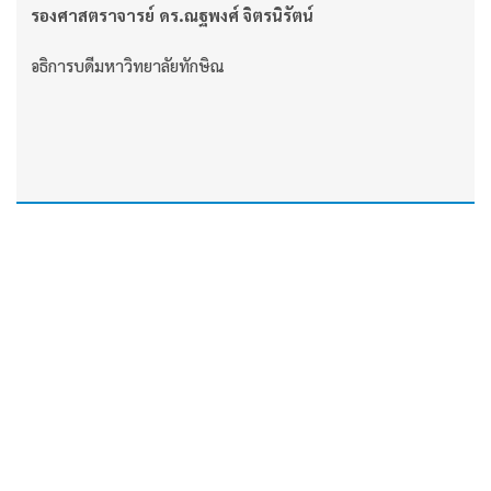
รองศาสตราจารย์ ดร.ณฐพงศ์ จิตรนิรัตน์
อธิการบดีมหาวิทยาลัยทักษิณ