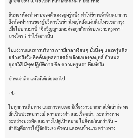
ถูกขีดเขียน โยงใยไปมาหลากสีสันในความสัมพันธ์
ยืนมองห้องทำงานของตัวเองอยู่ครู่หนึ่ง ทำให้ข้าพเจ้าจินตนาการ
ถึงห้องทำงานของผู้บริหารในข่าวใหญ่หลังแผ่นดินไหวเขย่ากรุง
เมื่อไม่นานมานี้ “จิตวิญญาณจะค่อยถูกกัดกร่อนเพราะหรูหรา”
บางใคร ? ว่าไว้อย่างนั้น
ในแง่งานและการบริหาร
การมีเวลาเงียบๆ นั่งนิ่งๆ และครุ่นคิด
อย่างจริงจัง-คิดค้นยุทธศาสตร์ พลิกแพลงกลยุทธ์ กำหนด
ยุทธวิธี มีชุดปฏิบัติการ คือ ความหรูหรา ที่แท้จริง
ข้าพเจ้าคิด แต่ไม่ได้เอ่ยออกไป
-4.-
ในทุกการเดินทาง และการพบเจอ มีเรื่องราวมากมายให้เล่าต่อ ทอ
ถักเป็นประสบการณ์ ความทรงจำ และเรื่องเล่า…ระหว่างทาง
ระหว่างบรรทัด และการไปสู่เป้าหมาย ไม่ยิ่งหย่อนกว่ากัน –
สำคัญคือการได้รู้จักตัวเอง ตัวตน และคนข้าง...ระหว่างทาง