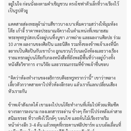
อยู่ในใจ ก่อนนั่งลงตามคำเชิญชวน ตรงโซฟาตัวเล็กที่วางเรียงไว้
เป็นรูปตัวยู
แดดสายส่องทะลุผ้าม่านสีขาวบางเบาเพิ่มความสว่างให้มุมห้อง
โต๊ะ เก้าอี้ ราคาพอประมาณจัดวางในตำแหน่งที่เหมาะสม
พระพุทธรูปสงบนิ่งอยู่บนหิ้งบูชา ภาพถ่าย และผลงานศิลปะ ร่วม
10 ภาพ ผลงานของศิลปิน และนิสิต รวมทั้งของข้าพเจ้าเองที่นึก
อยากเป็นศิลปินกับเขาบ้าง ถูกแขวนไว้บนผนังห้องและวางเรียง
รายแทรกอยู่บนโต๊ะกับกองหนังสือที่ยังพอมีพื้นที่ว่างอยู่บ้างทั้ง
หนังสือวิชาการ งานวิจัย และวรรณกรรมที่ข้าพเจ้าชื่นชอบ
“คิดว่าห้องทำงานของอธิการบดีจะหรูหรากว่านี้” เขาว่าพลาง
เอี้ยวตัวกวาดสายตาไปทั่วห้องอีกรอบ แล้วเราก็แลกเปลี่ยนเสียง
หัวเราะกัน
ข้าพเจ้าสังเกตได้ เขามองไปบนโต๊ะทำงานที่เต็มไปด้วยแฟ้มซีด
จางรอการลงนาม กองเอกสารรออ่าน ข้างๆ กีตาร์โปร่งหลังเต่าสาย
สนิมเขรอะ ที่วางพิงไว้ใกล้ๆ บอนไซ และต้นไม้เรียงรายริม
หน้าต่างอีก 3-4 ต้น แล้วหยุดที่กระดานฟลิปชาร์ท แบบล้อเลื่อนที่