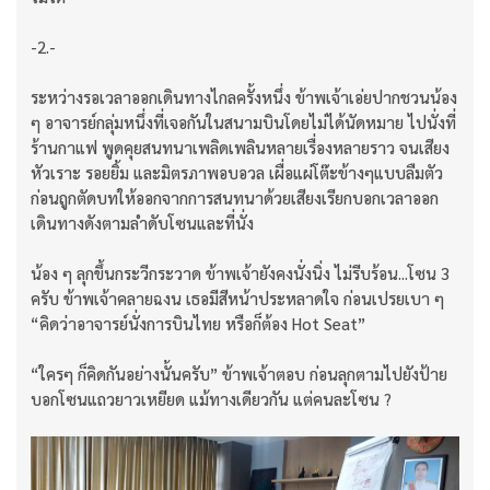
-2.-
ระหว่างรอเวลาออกเดินทางไกลครั้งหนึ่ง ข้าพเจ้าเอ่ยปากชวนน้อง
ๆ อาจารย์กลุ่มหนึ่งที่เจอกันในสนามบินโดยไม่ได้นัดหมาย ไปนั่งที่
ร้านกาแฟ พูดคุยสนทนาเพลิดเพลินหลายเรื่องหลายราว จนเสียง
หัวเราะ รอยยิ้ม และมิตรภาพอบอวล เผื่อแผ่โต๊ะข้างๆแบบลืมตัว
ก่อนถูกตัดบทให้ออกจากการสนทนาด้วยเสียงเรียกบอกเวลาออก
เดินทางดังตามลำดับโซนและที่นั่ง
น้อง ๆ ลุกขึ้นกระวีกระวาด ข้าพเจ้ายังคงนั่งนิ่ง ไม่รีบร้อน...โซน 3
ครับ ข้าพเจ้าคลายฉงน เธอมีสีหน้าประหลาดใจ ก่อนเปรยเบา ๆ
“คิดว่าอาจารย์นั่งการบินไทย หรือก็ต้อง Hot Seat”
“ใครๆ ก็คิดกันอย่างนั้นครับ” ข้าพเจ้าตอบ ก่อนลุกตามไปยังป้าย
บอกโซนแถวยาวเหยียด แม้ทางเดียวกัน แต่คนละโซน ?