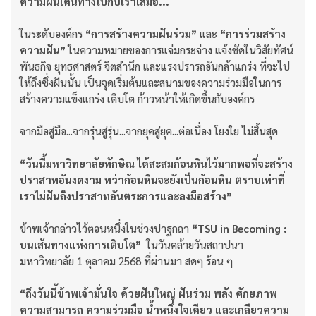
ความฝันเดินทางไปกับเราเสมอ...
ในระดับองค์กร
“การสร้างความฝันร่วม”
และ
“การร่วมสร้าง
ความฝัน”
ในความหมายของการแจ่มกระจ่าง แจ้งชัดในวิสัยทัศน์
พันธกิจ ยุทธศาสตร์ จิตสำนึก และแรงปรารถอันกล้าแกร่ง ที่จะไป
ให้ถึงซึ่งฝันนั้น
เป็นจุดเริ่มต้นและสนามของความร่วมมือในการ
สร้างความแข็งแกร่ง เติบโต ก้าวหน้าให้เกิดขึ้นกับองค์กร
จากมือสู่มือ...จากรุ่นสู่รุ่น...จากยุคสู่ยุค...ต่อเนื่อง โยงใย ไม่สิ้นสุด
“วันนี้มหาวิทยาลัยทักษิณ ได้สะสมก้อนหินไว้มากพอที่จะสร้าง
ปราสาทอันงดงาม ทว่าก้อนหินจะยังเป็นก้อนหิน ตราบเท่าที่
เราไม่ฝันถึงปราสาทอันตระการและลงมือสร้าง”
ข้าพเจ้ากล่าวไว้ตอนหนึ่งในช่วงปาฐกถา
“
TSU in Becoming :
บนเส้นทางแห่งการเติบโต”
ในวันคล้ายวันสถาปนา
มหาวิทยาลัย 1 ตุลาคม 2568 ที่ผ่านมา สดๆ ร้อน ๆ
“ถึงวันนี้ข้าพเจ้ามั่นใจ ด้วยฝันใหญ่ ฝันร่วม พลัง ศักยภาพ
ความสามารถ ความร่วมมือ น้ำหนึ่งใจเดียว และเกลียวความ