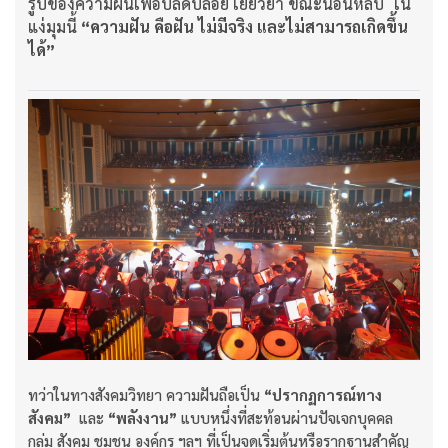
รูปของความฝันเพื่อปลดปล่อย เยียวยา ขณะนอนหลับ ใน
แง่มุมนี้
“ความฝัน คือฝัน ไม่มีจริง และไม่สามารถเกิดขึ้น
ได้”
ทว่าในทางสังคมวิทยา ความฝันถือเป็น
“ปรากฏการณ์ทาง
สังคม”
และ
“พลังงาน”
แบบหนึ่งที่สะท้อนผ่านปัจเจกบุคคล
กลุ่ม สังคม ชุมชน องค์กร ฯลฯ ที่เป็นจุดเริ่มต้นหรือรากฐานสำคัญ