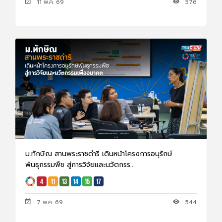
11 พ.ค. 69
576
ม.ทักษิณ สานพระราชดำริ เดินหน้าโครงการอนุรักษ์
พันธุกรรมพืช สู่การวิจัยและนวัตกรร...
7 พ.ค. 69
544