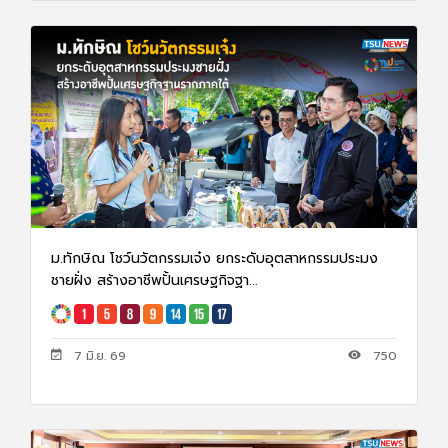
ม.ทักษิณ โชว์นวัตกรรมเจ๋ง ยกระดับอุตสาหกรรมประมง
ชายฝั่ง สร้างอาชีพปั้นเศรษฐกิจฐา...
7 มิ.ย. 69
750